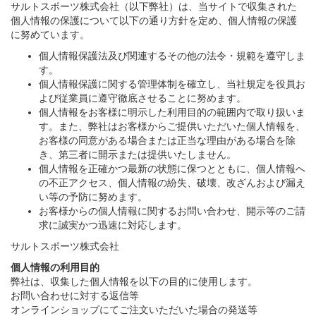
サルトスポーツ株式会社（以下弊社）は、当サイトで収集された
個人情報の保護について以下の通り方針を定め、個人情報の保護
に努めています。
個人情報保護法及び関連するその他の法令・規範を遵守しま
す。
個人情報保護に関する管理体制を確立し、当社規定を役員お
よび従業員に遵守徹底させることに努めます。
個人情報をお客様に明示した利用目的の範囲内で取り扱いま
す。また、弊社はお客様からご提供いただいた個人情報を、
お客様の同意がある場合または正当な理由がある場合を除
き、第三者に開示または提供いたしません。
個人情報を正確かつ最新の状態に保つとともに、個人情報へ
の不正アクセス、個人情報の紛失、破壊、改ざんおよび漏え
い等の予防に努めます。
お客様からの個人情報に関するお問い合わせ、開示等のご請
求に誠実かつ迅速に対応します。
サルトスポーツ株式会社
個人情報の利用目的
弊社は、収集した個人情報を以下の目的に使用します。
お問い合わせに対する返信等
オンラインショップにてご注文いただいた場合の発送等